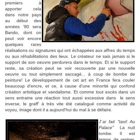
premiers à
apporter cela
dans notre pays
au début des
années '80 sera
Bando, dont on
peut voir encore
quelques rares
réalisations ou signatures qui ont échappées aux affres du temps
ou aux réhabilitations des lieux. Le créateur ne sais jamais si le
support de son oeuvre perdurera dans le temps. Et si le support
reste, sa création peut se voir recouverte par une nouvelle
oeuvre ou tout simplement saccagé... à coup de bombe de
peinture! Le développement de cet art en France fera couler
beaucoup d'encre, et ce, à cause d'une minorité qui confond
création artistique et vandalisme. Et comme tout excès dans un
sens entraine une réaction tout aussi excessive dans
le sens
inverse, le graff' à très vite été catalogué comme activité de
voyou, image dont il a aujourd'hui du mal à se défaire.
J
´ai fait "taxi! Au
Palace"
La nuit
tombe. Il est
temps de rentrer,