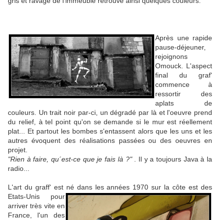
gris et ravagé de l'immeuble retrouve ainsi quelques couleurs.
Après une rapide
pause-déjeuner,
rejoignons
Omouck. L'aspect
final du graf'
commence à
ressortir des
aplats de
couleurs. Un trait noir par-ci, un dégradé par là et l'oeuvre prend
du relief, à tel point qu'on se demande si le mur est réellement
plat... Et partout les bombes s'entassent alors que les uns et les
autres évoquent des réalisations passées ou des oeuvres en
projet.
"Rien à faire, qu´est-ce que je fais là ?"
. Il y a toujours Java à la
radio...
L'art du graff' est né dans les années 1970 sur la côte est des
Etats-Unis pour
arriver très vite en
France, l'un des