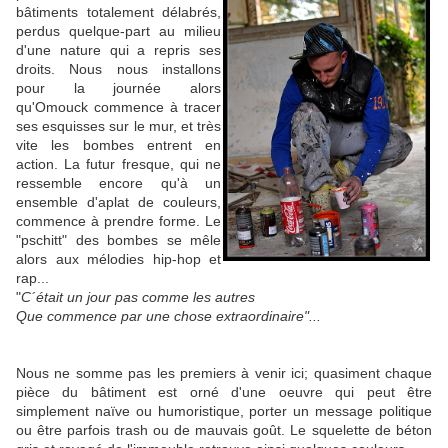
bâtiments totalement délabrés,
perdus quelque-part au milieu
d'une nature qui a repris ses
droits. Nous nous installons
pour la journée alors
qu'Omouck commence à tracer
ses esquisses sur le mur, et très
vite les bombes entrent en
action. La futur fresque, qui ne
ressemble encore qu'à un
ensemble d'aplat de couleurs,
commence à prendre forme. Le
"pschitt" des bombes se mêle
alors aux mélodies hip-hop et
rap...
"
C´était un jour pas comme les autres
Que commence par une chose extraordinaire"...
Nous ne somme pas les premiers à venir ici; quasiment chaque
pièce du bâtiment est orné d'une oeuvre qui peut être
simplement naïve ou humoristique, porter un message politique
ou être parfois trash ou de mauvais goût. Le squelette de béton