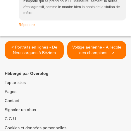
n'importe qui se prend pour lui. Malheureusement, la bêtise,
c'est agressif, comme le montre bien la photo de la station de
métro.
Répondre
< Portraits en lignes - De
Voltige aérienne - A l'école
Neussargues à Béziers
des champions... >
Hébergé par Overblog
Top articles
Pages
Contact
Signaler un abus
C.G.U.
Cookies et données personnelles