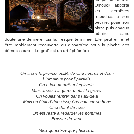
Omouck apporte
les dernières
retouches à son
oeuvre, pose son
blaze puis chacun
admire sans
doute une dernière fois la fresque terminée. Elle peut en effet
être rapidement recouverte ou disparaître sous la pioche des
démolisseurs... Le graf' est un art éphémère.
On a pris le premier RER, de cinq heures et demi
L´omnibus pour l´paradis,
On a fait un arrêt à l´épicerie,
Mais arrivé à la gare, c´était la grève,
On voulait rentrer dans l´au-delà
Mais on était d´dans jusqu´au cou sur un banc
Cherchant du rêve
On est resté à regarder les hommes
Brasser du vent.
Mais qu´est-ce que j´fais là !...